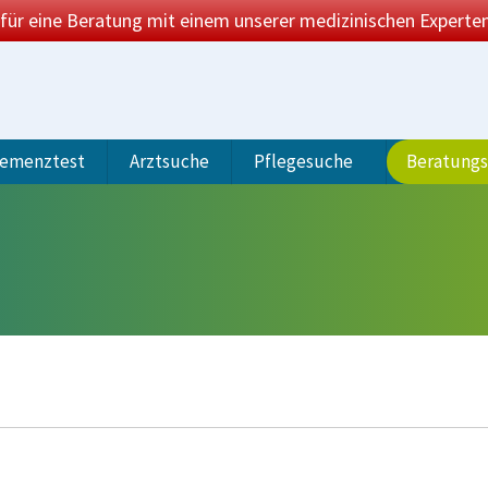
 für eine Beratung mit einem unserer medizinischen Experten
emenztest
Arztsuche
Pflegesuche
Beratung