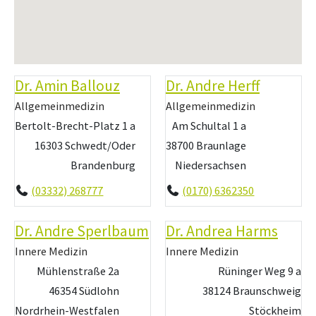
Dr. Amin Ballouz
Dr. Andre Herff
Allgemeinmedizin
Allgemeinmedizin
Bertolt-Brecht-Platz 1 a
Am Schultal 1 a
16303 Schwedt/Oder
38700 Braunlage
Brandenburg
Niedersachsen
(03332) 268777
(0170) 6362350
Dr. Andre Sperlbaum
Dr. Andrea Harms
Innere Medizin
Innere Medizin
Mühlenstraße 2a
Rüninger Weg 9 a
46354 Südlohn
38124 Braunschweig
Nordrhein-Westfalen
Stöckheim