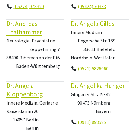
(05224) 978320
(05424) 70333
Dr. Andreas
Dr. Angela Gilles
Thalhammer
Innere Medizin
Neurologie, Psychiatrie
Engersche Str. 169
Zeppelinring 7
33611 Bielefeld
88400 Biberach an der Riß
Nordrhein-Westfalen
Baden-Württemberg
(0521) 9826060
Dr. Angela
Dr. Angelika Hunger
Kloppenborg
Glogauer Straße 42
Innere Medizin, Geriatrie
90473 Nürnberg
Kaiserdamm 26
Bayern
14057 Berlin
(0911) 898585
Berlin