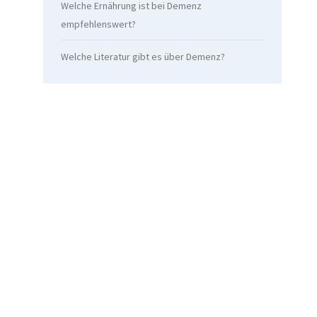
Welche Ernährung ist bei Demenz
empfehlenswert?
Welche Literatur gibt es über Demenz?