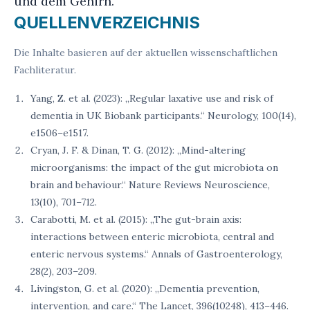
und dem Gehirn.
QUELLENVERZEICHNIS
Die Inhalte basieren auf der aktuellen wissenschaftlichen
Fachliteratur.
Yang, Z. et al. (2023): „Regular laxative use and risk of
dementia in UK Biobank participants.“ Neurology, 100(14),
e1506–e1517.
Cryan, J. F. & Dinan, T. G. (2012): „Mind-altering
microorganisms: the impact of the gut microbiota on
brain and behaviour.“ Nature Reviews Neuroscience,
13(10), 701–712.
Carabotti, M. et al. (2015): „The gut-brain axis:
interactions between enteric microbiota, central and
enteric nervous systems.“ Annals of Gastroenterology,
28(2), 203–209.
Livingston, G. et al. (2020): „Dementia prevention,
intervention, and care.“ The Lancet, 396(10248), 413–446.